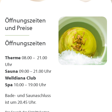
Die perfekte Kombi:
Swim & Eat
Öffnungszeiten
und Preise
Schwimmen in der GrimmingTherme
und schlemmen im Club Restaurant
Öffnungszeiten
jetzt buchen
Therme
08.00 – 21.00
Uhr
Sauna
09.00 – 21.00 Uhr
Welldiana Club
Spa
10.00 – 19.00 Uhr
Bade- und Saunaschluss
ist um 20.45 Uhr.