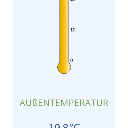
10
0
19,8 °C