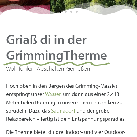
Griaß di in der
Griaß di, in der
GrimmingTherme
GrimmingTherme
Wohlfühlen. Abschalten. Genießen!
Entspannung pur - Urlaub dahoam!
Hoch oben in den Bergen des Grimming-Massivs
entspringt unser
Wasser
, um dann aus einer 2.413
Ticket buchen
Meter tiefen Bohrung in unsere Thermenbecken zu
sprudeln. Dazu das
Saunadorf
und der große
Relaxbereich – fertig ist dein Entspannungsparadies.
Die Therme bietet dir drei Indoor- und vier Outdoor-