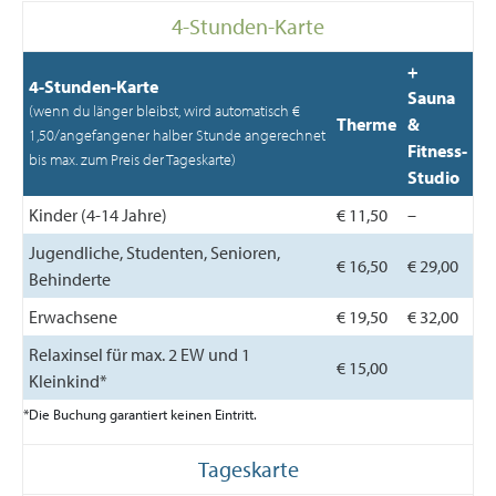
4-Stunden-Karte
+
4-Stunden-Karte
Sauna
(wenn du länger bleibst, wird automatisch €
Therme
&
1,50/angefangener halber Stunde angerechnet
Fitness-
bis max. zum Preis der Tageskarte)
Studio
Kinder (4-14 Jahre)
€ 11,50
–
Jugendliche, Studenten, Senioren,
€ 16,50
€ 29,00
Behinderte
Erwachsene
€ 19,50
€ 32,00
Relaxinsel für max. 2 EW und 1
€ 15,00
Kleinkind*
*Die Buchung garantiert keinen Eintritt.
Tageskarte