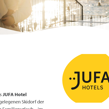
es
JUFA Hotel
elegenen Skidorf der
n Familienurlaub – im