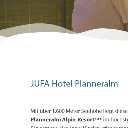
Goldpartner
-15 % auf deinen
Thermeneinritt
JUFA Hotel Planneralm
Mit über 1.600 Meter Seehöhe liegt dies
Planneralm Alpin-Resort***
im höchstg
Steiermark, also ideal für den erholsame