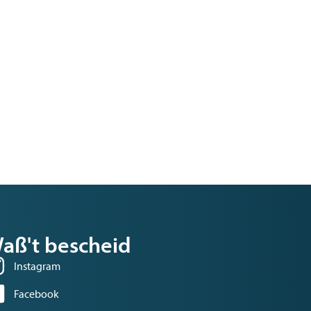
aß't bescheid
Instagram
Facebook