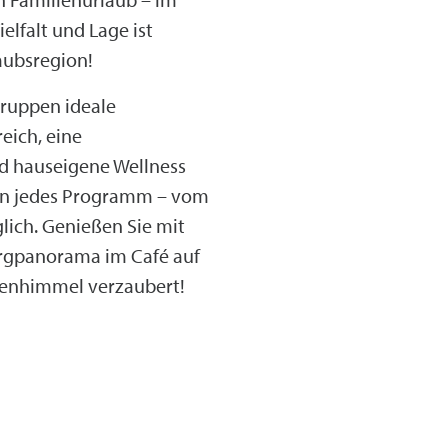
elfalt und Lage ist
aubsregion!
Gruppen ideale
eich, eine
nd hauseigene Wellness
en jedes Programm – vom
lich. Genießen Sie mit
ergpanorama im Café auf
rnenhimmel verzaubert!