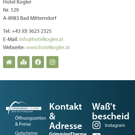
Hotel Kogler
Nr. 129
A-8983 Bad Mitterndorf
Tel: +43 (0) 3623 2325
E-Mail:
info@hotelkogler.at
Webseite:
www.hotelkogler.at
Kontakt
Waß't
&
bescheid
Öffnungszeiten
Adresse
& Preise
Instagram
Gutscheine
GrimmingTherme