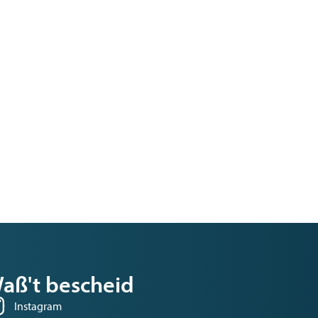
aß't bescheid
Instagram