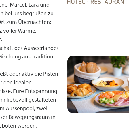
ene, Marcel, Lara und
ch bei uns begrüßen zu
 Ort zum Übernachten;
tz voller Wärme,
.
chaft des Ausseerlandes
Mischung aus Tradition
eßt oder aktiv die Pisten
hr den idealen
nisse. Eure Entspannung
m liebevoll gestalteten
em Aussenpool, zwei
nser Bewegungsraum in
eboten werden,