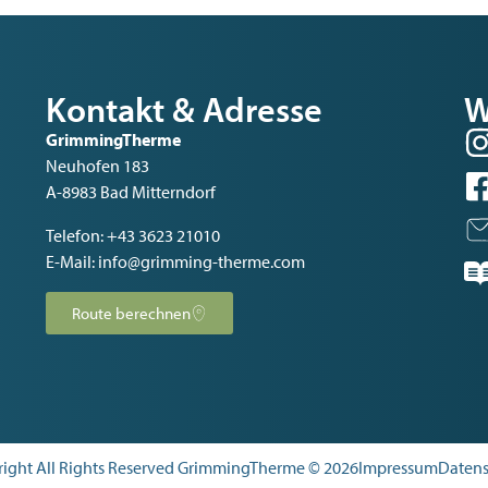
Kontakt & Adresse
W
GrimmingTherme
Neuhofen 183
A-8983 Bad Mitterndorf
Telefon:
+43 3623 21010
E-Mail:
info@grimming-therme.com
Route berechnen
ight All Rights Reserved GrimmingTherme © 2026
Impressum
Datens